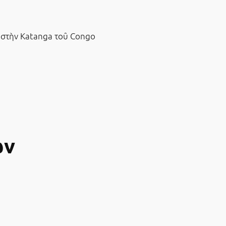
 στὴν Katanga τοῦ Congo
ών