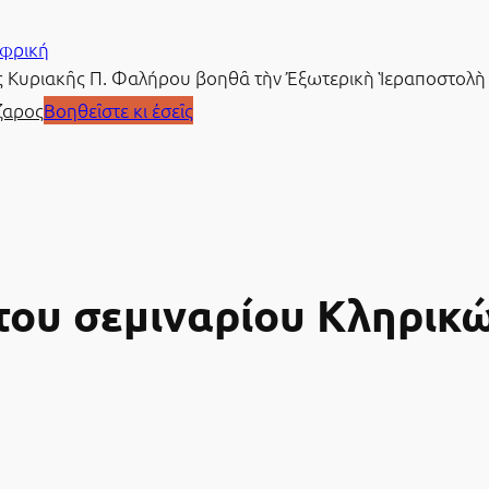
Ἀφρική
ίας Κυριακῆς Π. Φαλήρου βοηθᾶ τὴν Ἐξωτερικὴ Ἱεραποστολὴ
ζαρος
Βοηθεῖστε κι ἐσεῖς
 του σεμιναρίου Κληρικ