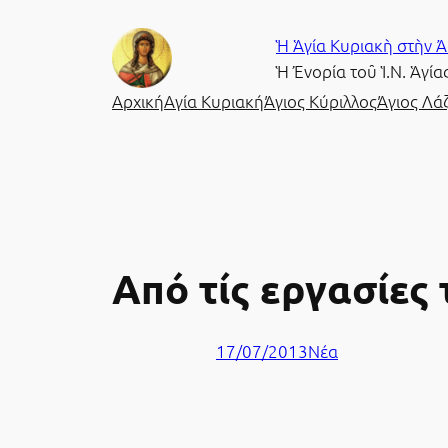
Μετάβαση
Ἡ Ἁγία Κυριακὴ στὴν 
στο
Ἡ Ἐνορία τοῦ Ἱ.Ν. Ἁγ
περιεχόμενο
Αρχική
Αγία Κυριακή
Άγιος Κύριλλος
Άγιος Λά
Από τίς εργασίες
17/07/2013
Νέα