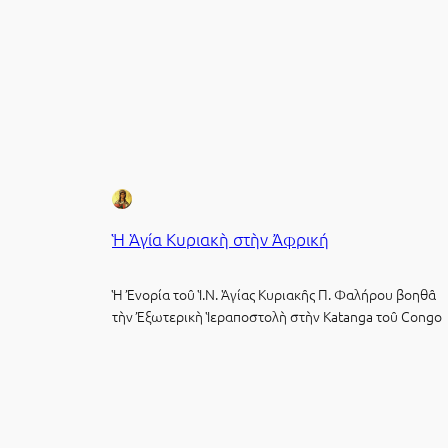
Ἡ Ἁγία Κυριακὴ στὴν Ἀφρική
Ἡ Ἐνορία τοῦ Ἱ.Ν. Ἁγίας Κυριακῆς Π. Φαλήρου βοηθᾶ
τὴν Ἐξωτερικὴ Ἱεραποστολὴ στὴν Katanga τοῦ Congo