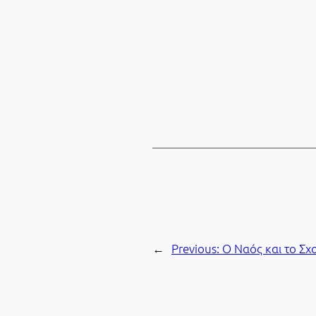
←
Previous:
Ο Ναός και το Σχ