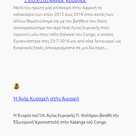
Μετά την πρώτη μας επίσκεψη στην Αφρική τα
καλοκαίρια των ετών 2012 έως 2016 όπου εκτός των
άλλων θεμελιώσαμε και με την βοήθεια του Θεού
αποπερατώσαμε τον Ιερό Ναό Αγίας Κυριακής στην
περιοχή Luilu στην πόλη Kolwezi του Congo, ο οποίος
Εγκαινιάστηκε στις 23-7-2016 και από τότε λειτουργεί ως
Ενοριακός Ναός, επανερχόμαστε σε μια δεύτερη…
Ἡ Ἁγία Κυριακὴ στὴν Ἀφρική
Ἡ Ἐνορία τοῦ Ἱ.Ν. Ἁγίας Κυριακῆς Π. Φαλήρου βοηθᾶ τὴν
Ἐξωτερικὴ Ἱεραποστολὴ στὴν Katanga τοῦ Congo