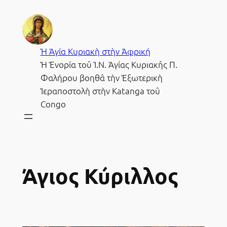
Μετάβαση
στο
περιεχόμενο
Ἡ Ἁγία Κυριακὴ στὴν Ἀφρική
Ἡ Ἐνορία τοῦ Ἱ.Ν. Ἁγίας Κυριακῆς Π.
Φαλήρου βοηθᾶ τὴν Ἐξωτερικὴ
Ἱεραποστολὴ στὴν Katanga τοῦ
Congo
Άγιος Κύριλλος