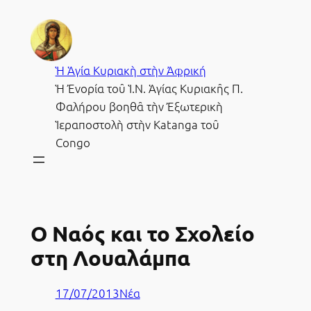
Μετάβαση
στο
περιεχόμενο
Ἡ Ἁγία Κυριακὴ στὴν Ἀφρική
Ἡ Ἐνορία τοῦ Ἱ.Ν. Ἁγίας Κυριακῆς Π.
Φαλήρου βοηθᾶ τὴν Ἐξωτερικὴ
Ἱεραποστολὴ στὴν Katanga τοῦ
Congo
Ο Ναός και το Σχολείο
στη Λουαλάμπα
17/07/2013
Νέα