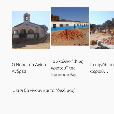
Το Σχολείο “Φως
Ο Ναός του Αγίου
Το πηγάδι τ
Χριστού” της
Ανδρέα
χωριού…
Ιεραποστολής
…έτσι θα γίνουν και τα “δικά μας”!