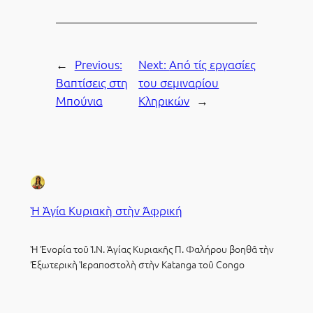
←
Previous:
Next:
Από τίς εργασίες
Βαπτίσεις στη
του σεμιναρίου
Μπούνια
Κληρικών
→
Ἡ Ἁγία Κυριακὴ στὴν Ἀφρική
Ἡ Ἐνορία τοῦ Ἱ.Ν. Ἁγίας Κυριακῆς Π. Φαλήρου βοηθᾶ τὴν
Ἐξωτερικὴ Ἱεραποστολὴ στὴν Katanga τοῦ Congo